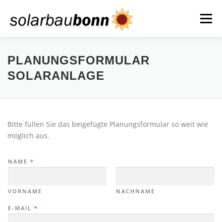
Zum
Inhalt
Menü
springen
STARTSEITE
ÜBER UNS
LEISTUNGEN
PLANUNGSFORMULAR
SOLARANLAGE
REFERENZEN
KONTAKT
Bitte füllen Sie das beigefügte Planungsformular so weit wie
möglich aus.
NAME
*
VORNAME
NACHNAME
E-MAIL
*